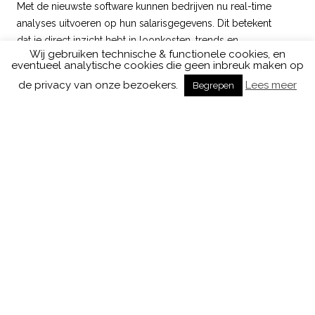
Met de nieuwste software kunnen bedrijven nu real-time
analyses uitvoeren op hun salarisgegevens. Dit betekent
dat je direct inzicht hebt in loonkosten, trends en
Wij gebruiken technische & functionele cookies, en
patronen, wat helpt bij het maken van geïnformeerde
eventueel analytische cookies die geen inbreuk maken op
beslissingen. Real-time data-analyse biedt ook de
de privacy van onze bezoekers.
Lees meer
Begrepen
mogelijkheid om proactief problemen te identificeren en
op te lossen voordat ze een significante impact hebben
op het bedrijf.
De innovaties in salarisadministratie maken het niet alleen
makkelijker om je bedrijf efficiënt te beheren, maar
zorgen ook voor een betere ervaring voor zowel de
administrateurs als de medewerkers. Het is de moeite
waard om te investeren in moderne
salarisadministratiesoftware om te zorgen dat je niet
achterblijft in deze snel evoluerende wereld.
Deel dit Bericht