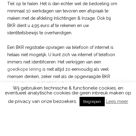
Tiel op te halen. Het is dan echter wel de bedoeling om
minimaal 10 werkdagen van tevoren een afspraak te
maken met de afdeling Inlichtingen & Inzage. Ook bij
BKR dient u 4,95 euro af te rekenen en uw
identiteitsbewijs te overhandigen.
Een BKR registratie opvragen via telefoon of internet is
helaas niet mogelijk. U kunt zich via internet of telefoon
immers niet identificeren. Het verkrijgen van een
goedkope lening
is niet altijd zo eenvoudig als veel
mensen denken, zeker niet als de opgevraagde BKR
registratie negatief blijkt te zijn.
Wij gebruiken technische & functionele cookies, en
eventueel analytische cookies die geen inbreuk maken op
de privacy van onze bezoekers.
Lees meer
Begrepen
MEEST RECENTE BERICHTEN
Hoe kies je de juiste kredietverzekeraar als ondernemer?