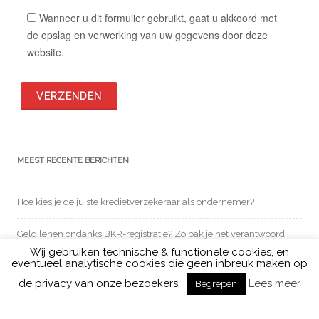
Wanneer u dit formulier gebruikt, gaat u akkoord met
de opslag en verwerking van uw gegevens door deze
website.
Alternative:
MEEST RECENTE BERICHTEN
Hoe kies je de juiste kredietverzekeraar als ondernemer?
Geld lenen ondanks BKR-registratie? Zo pak je het verantwoord
aan
Wij gebruiken technische & functionele cookies, en
eventueel analytische cookies die geen inbreuk maken op
de privacy van onze bezoekers.
Lees meer
Waarom online boekhouding uitbesteden een verstandige keuze
Begrepen
is